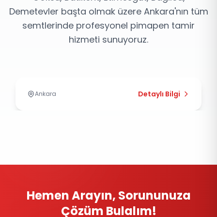
Demetevler başta olmak üzere Ankara'nın tüm
semtlerinde profesyonel pimapen tamir
Çayyolu Pimapen Tamiri
hizmeti sunuyoruz.
Çayyolu bölgesinde profesyonel pimapen tamir
hizmeti. Hızlı ve güvenilir çözümler.
Detaylı Bilgi
Ankara
Hemen Arayın, Sorununuza
Çözüm Bulalım!