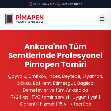
0532 765 74 59
0312 255 08 55
Çayyolu, Ümitköy, İncek, Beytepe, Eryaman, Göksu, Batıke
Ankara'nın Tüm
Semtlerinde Profesyonel
Pimapen Tamiri
Çayyolu, Ümitköy, İncek, Beytepe, Eryaman,
Göksu, Batıkent, Etimesgut, Bağlıca,
Demetevler ve tüm Ankara'da
7/24 acil PVC tamir servisi | Uygun fiyat |
Garantili hizmet | 15 yıllık tecrübe