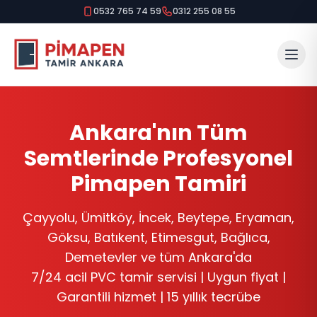
0532 765 74 59
0312 255 08 55
Çayyolu, Ümitköy, İncek, Beytepe, Eryaman, Göksu, Batıke
Ankara'nın Tüm
Semtlerinde Profesyonel
Pimapen Tamiri
Çayyolu, Ümitköy, İncek, Beytepe, Eryaman,
Göksu, Batıkent, Etimesgut, Bağlıca,
Demetevler ve tüm Ankara'da
7/24 acil PVC tamir servisi | Uygun fiyat |
Garantili hizmet | 15 yıllık tecrübe