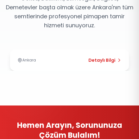
Demetevler başta olmak üzere Ankara'nın tüm
semtlerinde profesyonel pimapen tamir
Çayyolu Pimapen Tamiri
hizmeti sunuyoruz.
Çayyolu bölgesinde profesyonel pimapen tamir
hizmeti. Hızlı ve güvenilir çözümler.
Detaylı Bilgi
Ankara
Hemen Arayın, Sorununuza
Çözüm Bulalım!